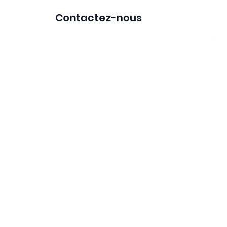
01 39 64 54 41
Contactez-nous
s de bennes
Déchets
Commandez en ligne
ZONE D'INTERVENTION