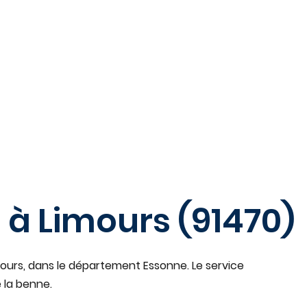
Accueil
Type
e à
Limours
(
91470
)
mours
, dans le département Essonne
. Le service
 la benne.