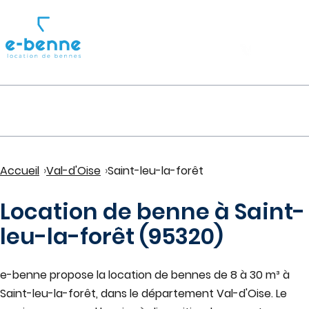
01 39 64 54 41
0
Ouvr
ZONE D'INTERVENTION
Accueil
Val-d'Oise
Saint-leu-la-forêt
Location de benne à
Saint-
leu-la-forêt
(
95320
)
e-benne propose la location de bennes de 8 à 30 m³ à
Saint-leu-la-forêt
, dans le département Val-d'Oise
. Le