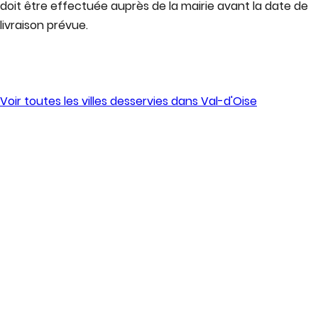
doit être effectuée auprès de la mairie avant la date de
livraison prévue.
Vérifier la disponibilité à
Saint-leu-la-forêt
Voir toutes les villes desservies dans
Val-d'Oise
SUIVRE E-BENNE SUR LES RÉSEAUX
SOCIAUX