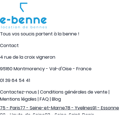
Tous vos soucis partent à la benne !
Contact
4 rue de la croix vigneron
95160 Montmorency - Val-d'Oise - France
01 39 64 54 41
Contactez-nous
|
Conditions générales de vente
|
Mentions légales
|
FAQ
|
Blog
75 - Paris
77 - Seine-et-Marne
78 - Yvelines
91 - Essonne
92 - Hauts-de-Seine
93 - Seine-Saint-Denis
94 - Val-de-Marne
95 - Val-d'Oise